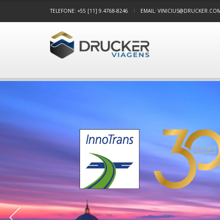
TELEFONE: +55 [11] 9.4768-8246
EMAIL: VINICIUS@DRUCKER.CO