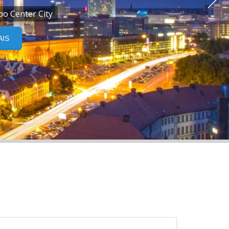
po Center City
AIS